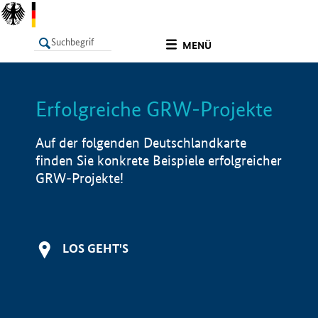
undefined
MENÜ
Erfolgreiche GRW-Projekte
LISTE
Filter
Info
Auf der folgenden Deutschlandkarte
finden Sie konkrete Beispiele erfolgreicher
GRW-Projekte!
LOS GEHT'S