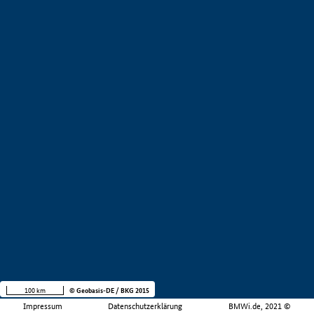
100 km
© Geobasis-DE / BKG 2015
Impressum
Datenschutzerklärung
BMWi.de, 2021 ©