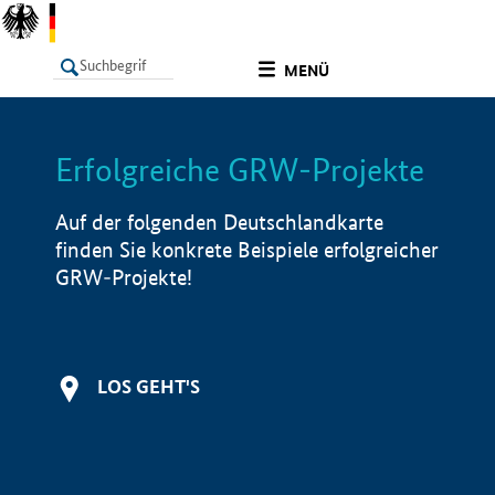
undefined
MENÜ
Erfolgreiche GRW-Projekte
LISTE
Filter
Info
Auf der folgenden Deutschlandkarte
finden Sie konkrete Beispiele erfolgreicher
GRW-Projekte!
LOS GEHT'S