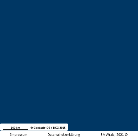
100 km
© Geobasis-DE / BKG 2015
Impressum
Datenschutzerklärung
BMWi.de, 2021 ©