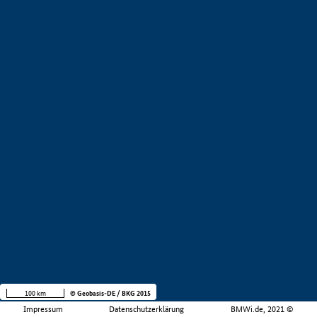
100 km
© Geobasis-DE / BKG 2015
Impressum
Datenschutzerklärung
BMWi.de, 2021 ©