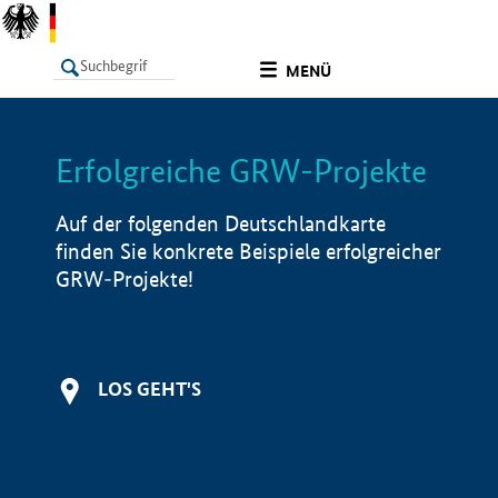
undefined
MENÜ
Erfolgreiche GRW-Projekte
LISTE
Filter
Info
Auf der folgenden Deutschlandkarte
finden Sie konkrete Beispiele erfolgreicher
GRW-Projekte!
LOS GEHT'S