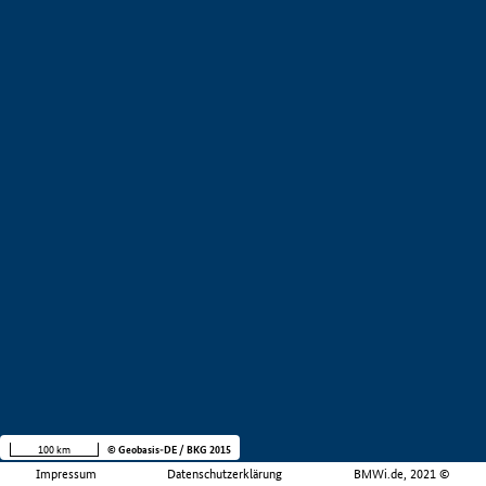
100 km
© Geobasis-DE / BKG 2015
Impressum
Datenschutzerklärung
BMWi.de, 2021 ©