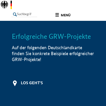
undefined
MENÜ
Erfolgreiche GRW-Projekte
LISTE
Filter
Info
Auf der folgenden Deutschlandkarte
finden Sie konkrete Beispiele erfolgreicher
GRW-Projekte!
LOS GEHT'S