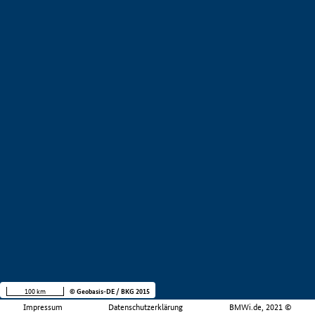
100 km
© Geobasis-DE / BKG 2015
Impressum
Datenschutzerklärung
BMWi.de, 2021 ©