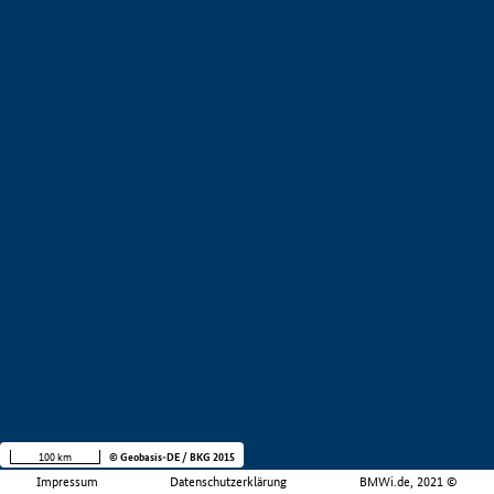
100 km
© Geobasis-DE / BKG 2015
Impressum
Datenschutzerklärung
BMWi.de, 2021 ©