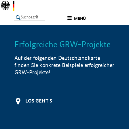
undefined
MENÜ
Erfolgreiche GRW-Projekte
LISTE
Filter
Info
Auf der folgenden Deutschlandkarte
finden Sie konkrete Beispiele erfolgreicher
GRW-Projekte!
LOS GEHT'S