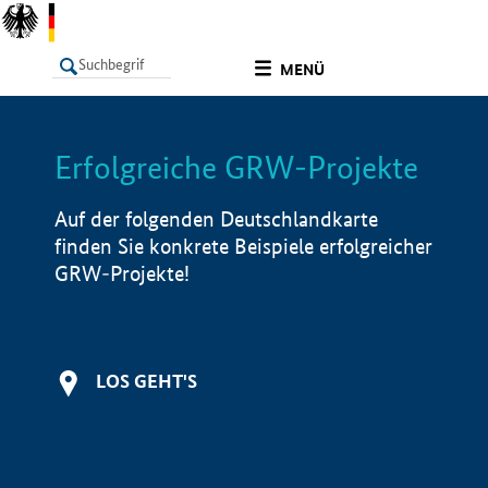
undefined
MENÜ
Erfolgreiche GRW-Projekte
LISTE
Filter
Info
Auf der folgenden Deutschlandkarte
finden Sie konkrete Beispiele erfolgreicher
GRW-Projekte!
LOS GEHT'S