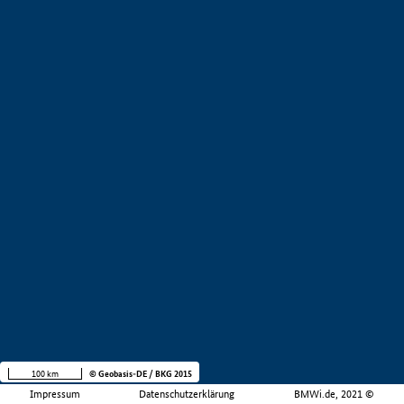
100 km
© Geobasis-DE / BKG 2015
Impressum
Datenschutzerklärung
BMWi.de, 2021 ©