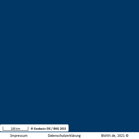
100 km
© Geobasis-DE / BKG 2015
Impressum
Datenschutzerklärung
BMWi.de, 2021 ©