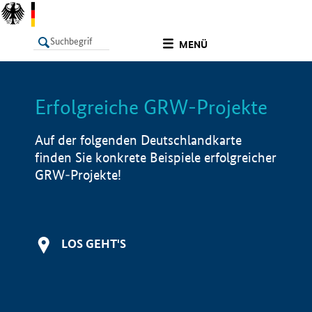
undefined
MENÜ
Erfolgreiche GRW-Projekte
LISTE
Filter
Info
Auf der folgenden Deutschlandkarte
finden Sie konkrete Beispiele erfolgreicher
GRW-Projekte!
LOS GEHT'S