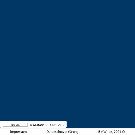
100 km
© Geobasis-DE / BKG 2015
Impressum
Datenschutzerklärung
BMWi.de, 2021 ©