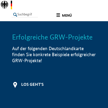
undefined
MENÜ
Erfolgreiche GRW-Projekte
LISTE
Filter
Info
Auf der folgenden Deutschlandkarte
finden Sie konkrete Beispiele erfolgreicher
GRW-Projekte!
LOS GEHT'S