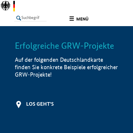
undefined
MENÜ
Erfolgreiche GRW-Projekte
LISTE
Filter
Info
Auf der folgenden Deutschlandkarte
finden Sie konkrete Beispiele erfolgreicher
GRW-Projekte!
LOS GEHT'S