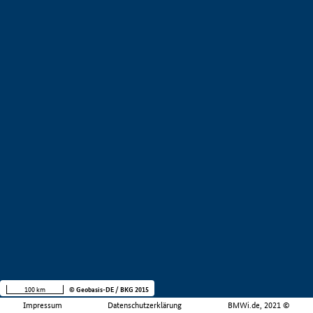
100 km
© Geobasis-DE / BKG 2015
Impressum
Datenschutzerklärung
BMWi.de, 2021 ©