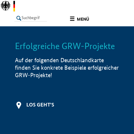
undefined
MENÜ
Erfolgreiche GRW-Projekte
LISTE
Filter
Info
Auf der folgenden Deutschlandkarte
finden Sie konkrete Beispiele erfolgreicher
GRW-Projekte!
LOS GEHT'S