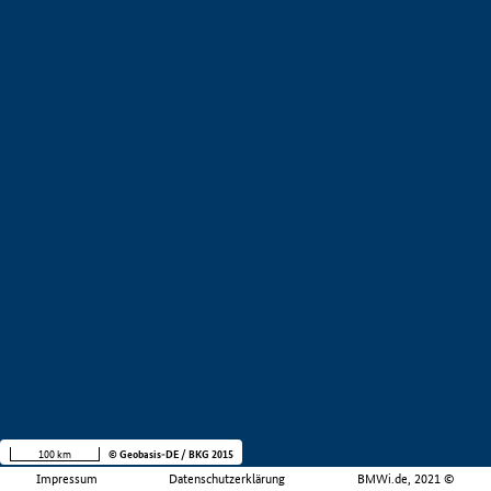
100 km
© Geobasis-DE / BKG 2015
Impressum
Datenschutzerklärung
BMWi.de, 2021 ©