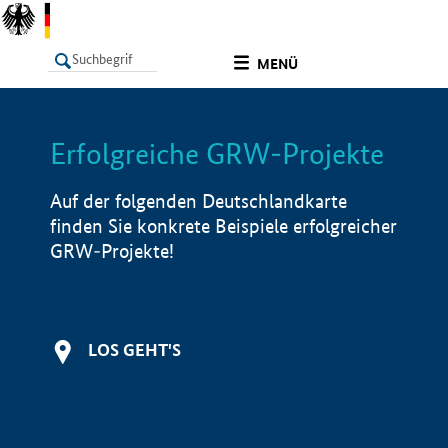
undefined
MENÜ
Erfolgreiche GRW-Projekte
LISTE
Filter
Info
Auf der folgenden Deutschlandkarte
finden Sie konkrete Beispiele erfolgreicher
GRW-Projekte!
LOS GEHT'S