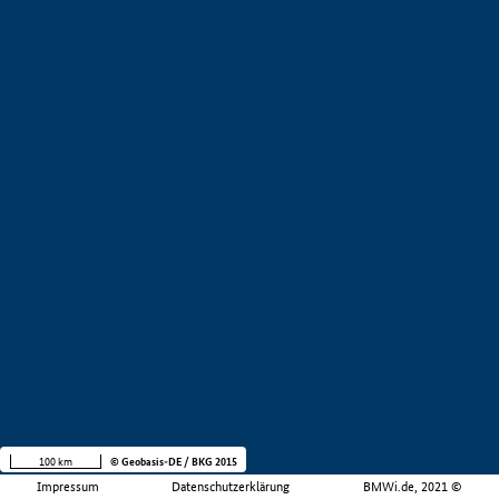
100 km
© Geobasis-DE / BKG 2015
Impressum
Datenschutzerklärung
BMWi.de, 2021 ©