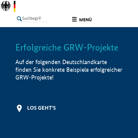
undefined
MENÜ
Erfolgreiche GRW-Projekte
LISTE
Filter
Info
Auf der folgenden Deutschlandkarte
finden Sie konkrete Beispiele erfolgreicher
GRW-Projekte!
LOS GEHT'S