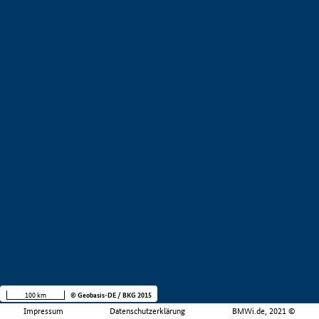
100 km
© Geobasis-DE / BKG 2015
Impressum
Datenschutzerklärung
BMWi.de, 2021 ©