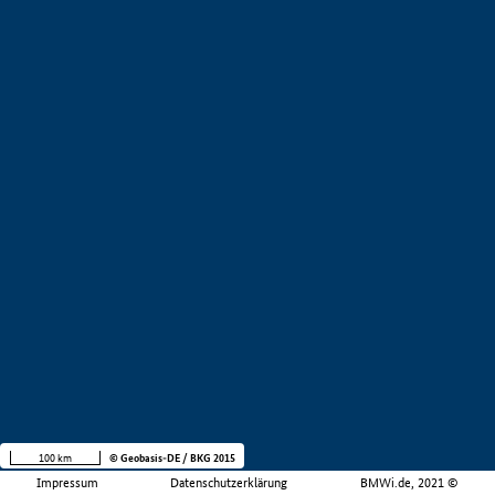
100 km
© Geobasis-DE / BKG 2015
Impressum
Datenschutzerklärung
BMWi.de, 2021 ©