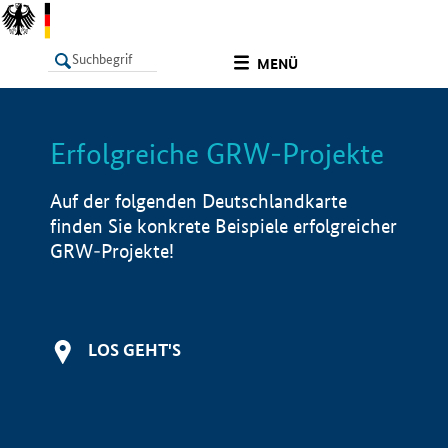
undefined
MENÜ
Erfolgreiche GRW-Projekte
LISTE
Filter
Info
Auf der folgenden Deutschlandkarte
finden Sie konkrete Beispiele erfolgreicher
GRW-Projekte!
LOS GEHT'S