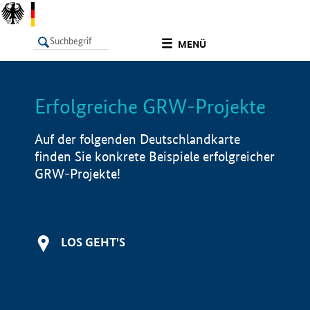
undefined
MENÜ
Erfolgreiche GRW-Projekte
LISTE
Filter
Info
Auf der folgenden Deutschlandkarte
finden Sie konkrete Beispiele erfolgreicher
GRW-Projekte!
LOS GEHT'S