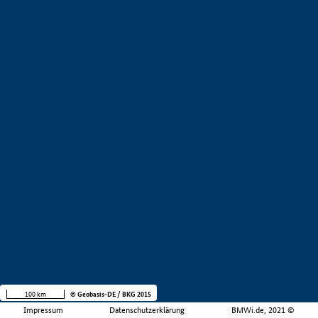
100 km
© Geobasis-DE / BKG 2015
Impressum
Datenschutzerklärung
BMWi.de, 2021 ©