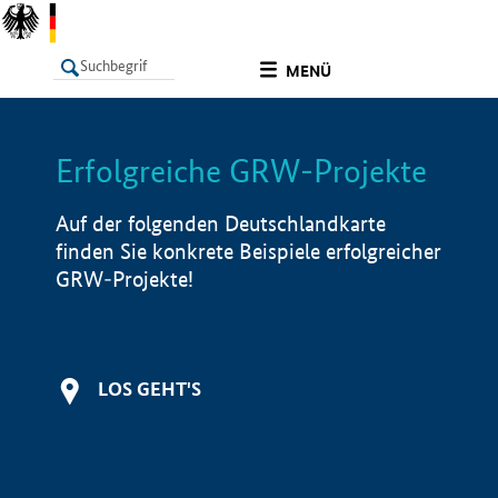
undefined
MENÜ
Erfolgreiche GRW-Projekte
LISTE
Filter
Info
Auf der folgenden Deutschlandkarte
finden Sie konkrete Beispiele erfolgreicher
GRW-Projekte!
LOS GEHT'S