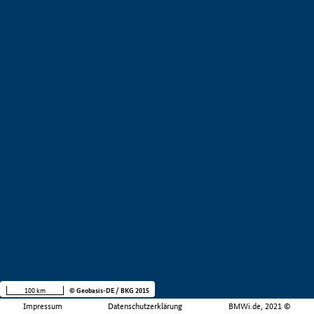
100 km
© Geobasis-DE / BKG 2015
Impressum
Datenschutzerklärung
BMWi.de, 2021 ©