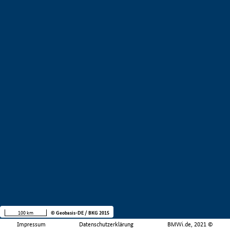
100 km
© Geobasis-DE / BKG 2015
Impressum
Datenschutzerklärung
BMWi.de, 2021 ©