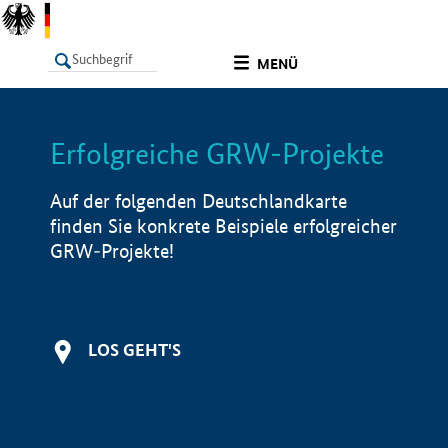
undefined
MENÜ
Erfolgreiche GRW-Projekte
LISTE
Filter
Info
Auf der folgenden Deutschlandkarte
finden Sie konkrete Beispiele erfolgreicher
GRW-Projekte!
LOS GEHT'S