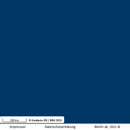
100 km
© Geobasis-DE / BKG 2015
Impressum
Datenschutzerklärung
BMWi.de, 2021 ©