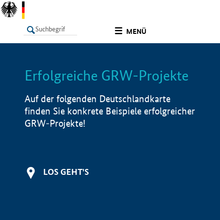
undefined
MENÜ
Erfolgreiche GRW-Projekte
LISTE
Filter
Info
Auf der folgenden Deutschlandkarte
finden Sie konkrete Beispiele erfolgreicher
GRW-Projekte!
LOS GEHT'S