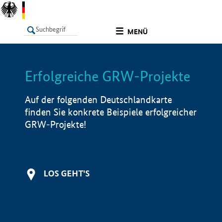
undefined
MENÜ
Erfolgreiche GRW-Projekte
LISTE
Filter
Info
Auf der folgenden Deutschlandkarte
finden Sie konkrete Beispiele erfolgreicher
GRW-Projekte!
LOS GEHT'S