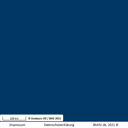
100 km
© Geobasis-DE / BKG 2015
Impressum
Datenschutzerklärung
BMWi.de, 2021 ©