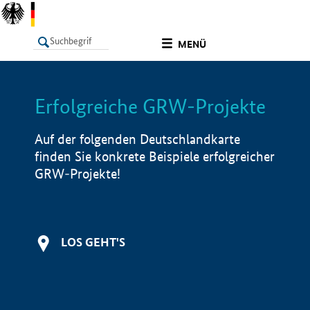
undefined
MENÜ
Erfolgreiche GRW-Projekte
LISTE
Filter
Info
Auf der folgenden Deutschlandkarte
finden Sie konkrete Beispiele erfolgreicher
GRW-Projekte!
LOS GEHT'S