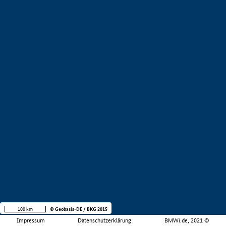
100 km
© Geobasis-DE / BKG 2015
Impressum
Datenschutzerklärung
BMWi.de, 2021 ©