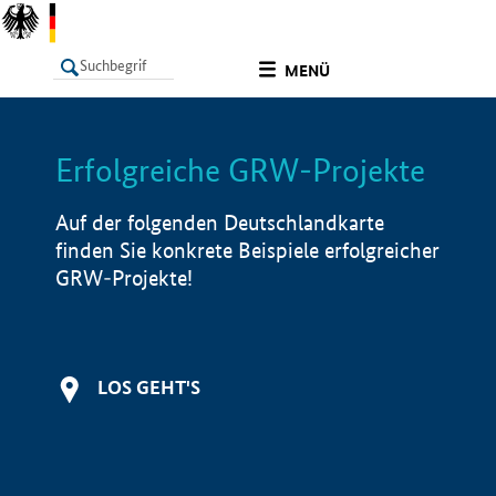
undefined
MENÜ
Erfolgreiche GRW-Projekte
LISTE
Filter
Info
Auf der folgenden Deutschlandkarte
finden Sie konkrete Beispiele erfolgreicher
GRW-Projekte!
LOS GEHT'S