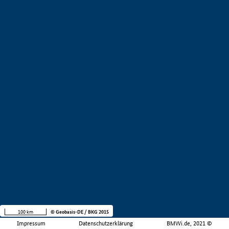
100 km
© Geobasis-DE / BKG 2015
Impressum
Datenschutzerklärung
BMWi.de, 2021 ©