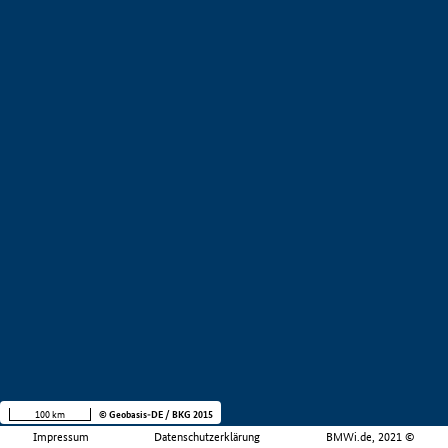
100 km
© Geobasis-DE / BKG 2015
Impressum
Datenschutzerklärung
BMWi.de, 2021 ©