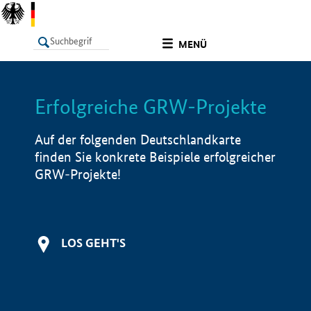
undefined
MENÜ
Erfolgreiche GRW-Projekte
LISTE
Filter
Info
Auf der folgenden Deutschlandkarte
finden Sie konkrete Beispiele erfolgreicher
GRW-Projekte!
LOS GEHT'S