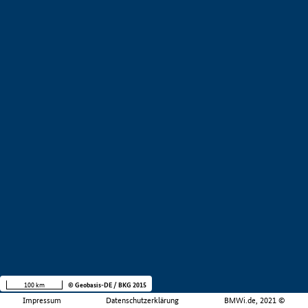
100 km
© Geobasis-DE / BKG 2015
Impressum
Datenschutzerklärung
BMWi.de, 2021 ©