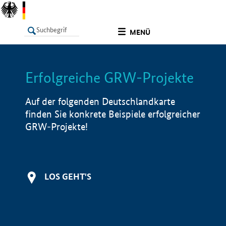
undefined
MENÜ
Erfolgreiche GRW-Projekte
LISTE
Filter
Info
Auf der folgenden Deutschlandkarte
finden Sie konkrete Beispiele erfolgreicher
GRW-Projekte!
LOS GEHT'S