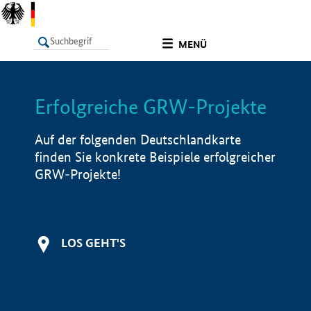
undefined
MENÜ
Erfolgreiche GRW-Projekte
LISTE
Filter
Info
Auf der folgenden Deutschlandkarte
finden Sie konkrete Beispiele erfolgreicher
GRW-Projekte!
LOS GEHT'S