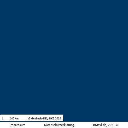
100 km
© Geobasis-DE / BKG 2015
Impressum
Datenschutzerklärung
BMWi.de, 2021 ©