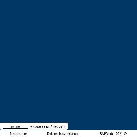
100 km
© Geobasis-DE / BKG 2015
Impressum
Datenschutzerklärung
BMWi.de, 2021 ©