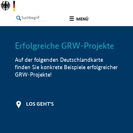
undefined
MENÜ
Erfolgreiche GRW-Projekte
LISTE
Filter
Info
Auf der folgenden Deutschlandkarte
finden Sie konkrete Beispiele erfolgreicher
GRW-Projekte!
LOS GEHT'S