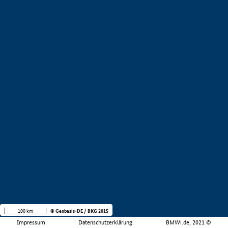
100 km
© Geobasis-DE / BKG 2015
Impressum
Datenschutzerklärung
BMWi.de, 2021 ©