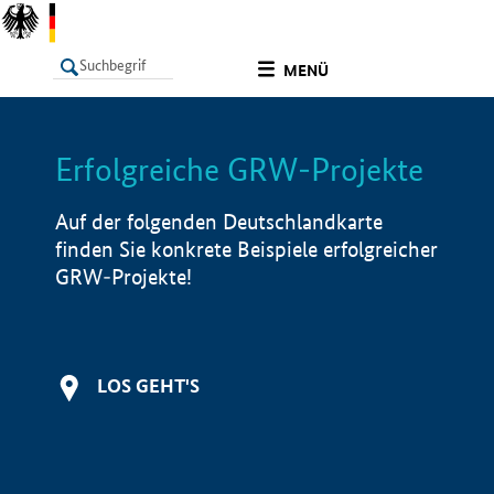
undefined
MENÜ
Erfolgreiche GRW-Projekte
LISTE
Filter
Info
Auf der folgenden Deutschlandkarte
finden Sie konkrete Beispiele erfolgreicher
GRW-Projekte!
LOS GEHT'S