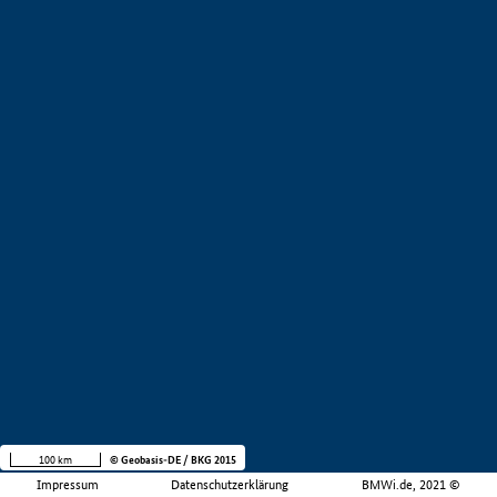
100 km
© Geobasis-DE / BKG 2015
Impressum
Datenschutzerklärung
BMWi.de, 2021 ©