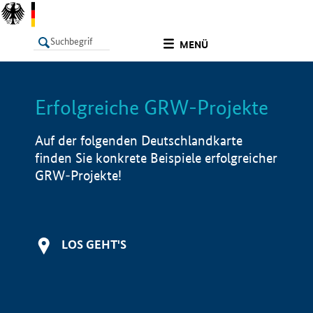
undefined
MENÜ
Erfolgreiche GRW-Projekte
LISTE
Filter
Info
Auf der folgenden Deutschlandkarte
finden Sie konkrete Beispiele erfolgreicher
GRW-Projekte!
LOS GEHT'S