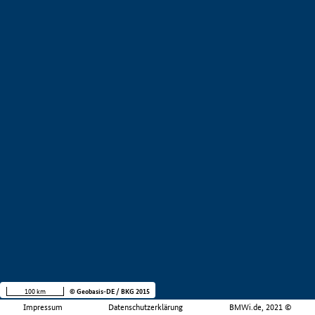
100 km
© Geobasis-DE / BKG 2015
Impressum
Datenschutzerklärung
BMWi.de, 2021 ©