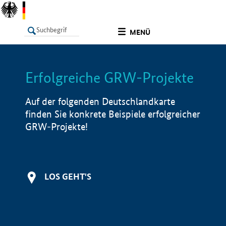
undefined
MENÜ
Erfolgreiche GRW-Projekte
LISTE
Filter
Info
Auf der folgenden Deutschlandkarte
finden Sie konkrete Beispiele erfolgreicher
GRW-Projekte!
LOS GEHT'S