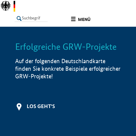
undefined
MENÜ
Erfolgreiche GRW-Projekte
LISTE
Filter
Info
Auf der folgenden Deutschlandkarte
finden Sie konkrete Beispiele erfolgreicher
GRW-Projekte!
LOS GEHT'S