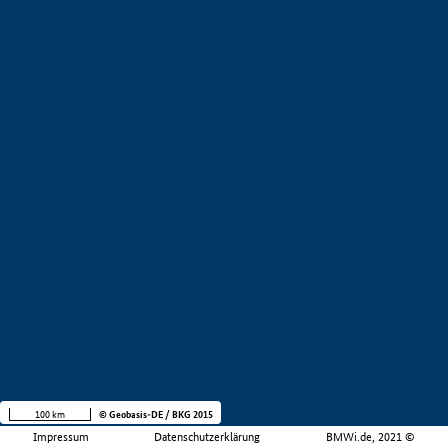
100 km
© Geobasis-DE / BKG 2015
Impressum
Datenschutzerklärung
BMWi.de, 2021 ©