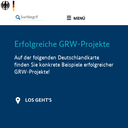
undefined
MENÜ
Erfolgreiche GRW-Projekte
LISTE
Filter
Info
Auf der folgenden Deutschlandkarte
finden Sie konkrete Beispiele erfolgreicher
GRW-Projekte!
LOS GEHT'S