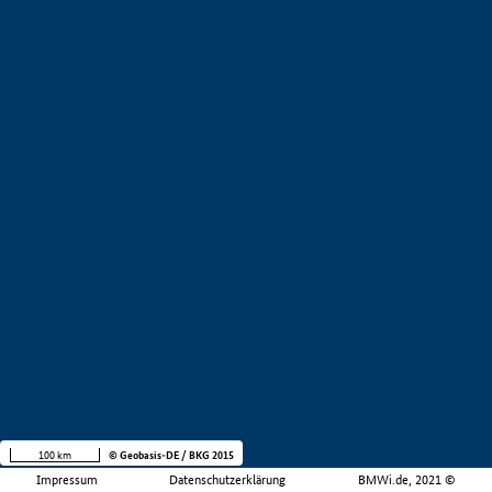
100 km
© Geobasis-DE / BKG 2015
Impressum
Datenschutzerklärung
BMWi.de, 2021 ©