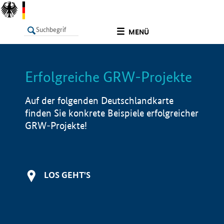
undefined
MENÜ
Erfolgreiche GRW-Projekte
LISTE
Filter
Info
Auf der folgenden Deutschlandkarte
finden Sie konkrete Beispiele erfolgreicher
GRW-Projekte!
LOS GEHT'S