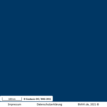
100 km
© Geobasis-DE / BKG 2015
Impressum
Datenschutzerklärung
BMWi.de, 2021 ©