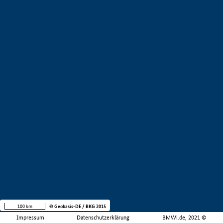
100 km
© Geobasis-DE / BKG 2015
Impressum
Datenschutzerklärung
BMWi.de, 2021 ©