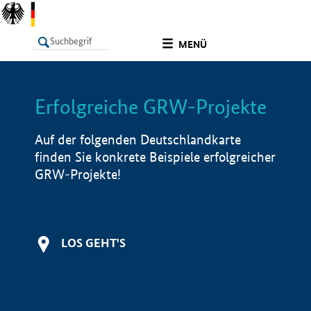
undefined
MENÜ
Erfolgreiche GRW-Projekte
LISTE
Filter
Info
Auf der folgenden Deutschlandkarte
finden Sie konkrete Beispiele erfolgreicher
GRW-Projekte!
LOS GEHT'S