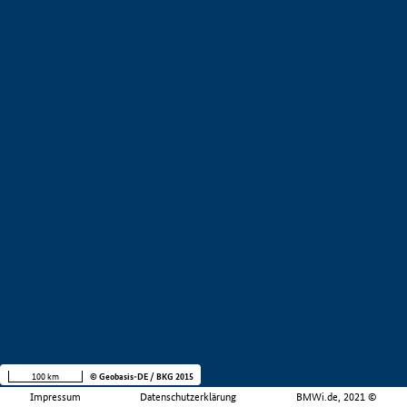
100 km
© Geobasis-DE / BKG 2015
Impressum
Datenschutzerklärung
BMWi.de, 2021 ©