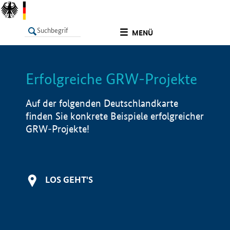
undefined
MENÜ
Erfolgreiche GRW-Projekte
LISTE
Filter
Info
Auf der folgenden Deutschlandkarte
finden Sie konkrete Beispiele erfolgreicher
GRW-Projekte!
LOS GEHT'S