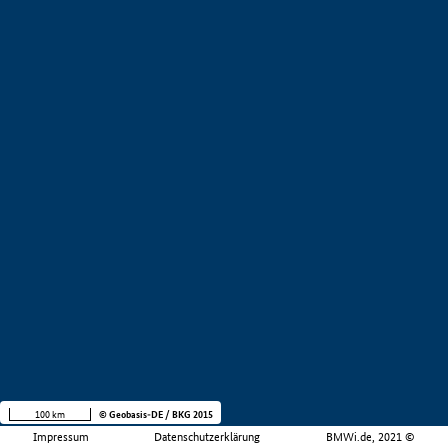
100 km
© Geobasis-DE / BKG 2015
Impressum
Datenschutzerklärung
BMWi.de, 2021 ©