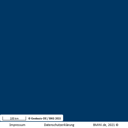
100 km
© Geobasis-DE / BKG 2015
Impressum
Datenschutzerklärung
BMWi.de, 2021 ©