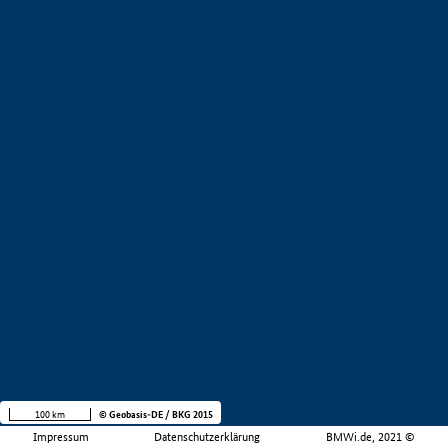
100 km
© Geobasis-DE / BKG 2015
Impressum
Datenschutzerklärung
BMWi.de, 2021 ©