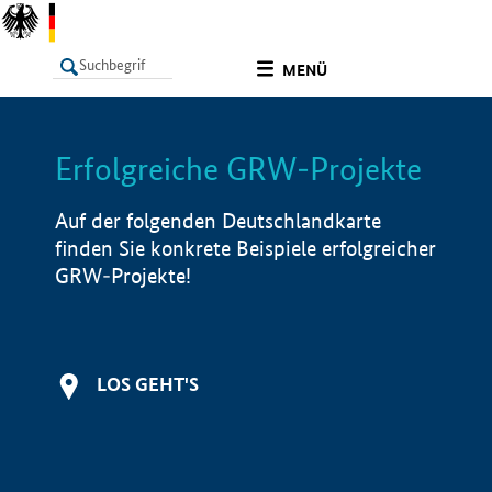
undefined
MENÜ
Erfolgreiche GRW-Projekte
LISTE
Filter
Info
Auf der folgenden Deutschlandkarte
finden Sie konkrete Beispiele erfolgreicher
GRW-Projekte!
LOS GEHT'S