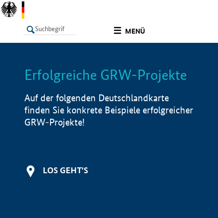
undefined
MENÜ
Erfolgreiche GRW-Projekte
LISTE
Filter
Info
Auf der folgenden Deutschlandkarte
finden Sie konkrete Beispiele erfolgreicher
GRW-Projekte!
LOS GEHT'S