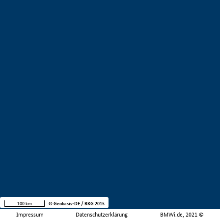
100 km
© Geobasis-DE / BKG 2015
Impressum
Datenschutzerklärung
BMWi.de, 2021 ©