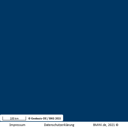
100 km
© Geobasis-DE / BKG 2015
Impressum
Datenschutzerklärung
BMWi.de, 2021 ©