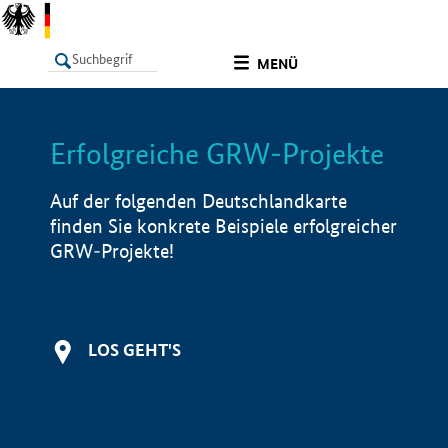
undefined
MENÜ
Erfolgreiche GRW-Projekte
LISTE
Filter
Info
Auf der folgenden Deutschlandkarte
finden Sie konkrete Beispiele erfolgreicher
GRW-Projekte!
LOS GEHT'S