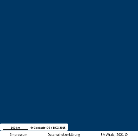
100 km
© Geobasis-DE / BKG 2015
Impressum
Datenschutzerklärung
BMWi.de, 2021 ©