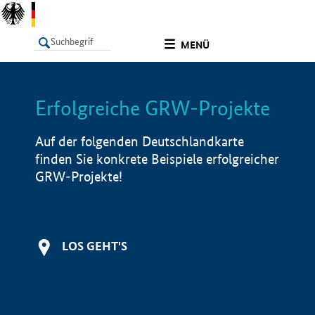
undefined
MENÜ
Erfolgreiche GRW-Projekte
LISTE
Filter
Info
Auf der folgenden Deutschlandkarte
finden Sie konkrete Beispiele erfolgreicher
GRW-Projekte!
LOS GEHT'S