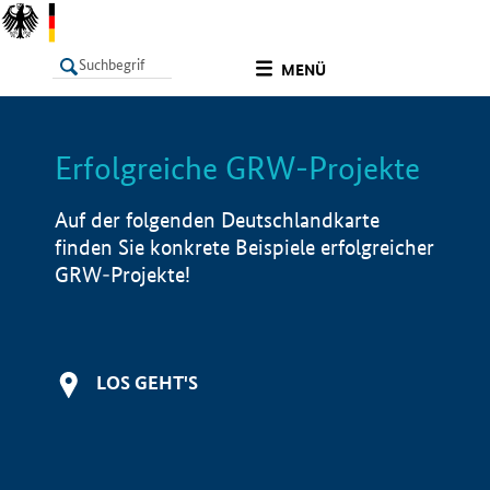
undefined
MENÜ
Erfolgreiche GRW-Projekte
LISTE
Filter
Info
Auf der folgenden Deutschlandkarte
finden Sie konkrete Beispiele erfolgreicher
GRW-Projekte!
LOS GEHT'S