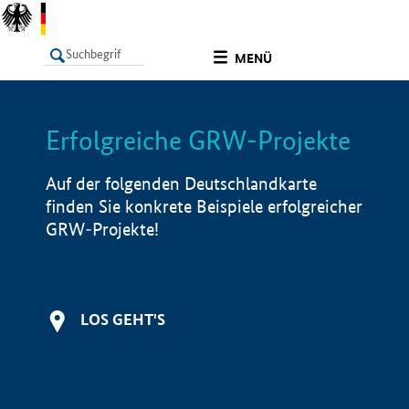
undefined
MENÜ
Erfolgreiche GRW-Projekte
LISTE
Filter
Info
Auf der folgenden Deutschlandkarte
finden Sie konkrete Beispiele erfolgreicher
GRW-Projekte!
LOS GEHT'S