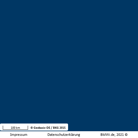
100 km
© Geobasis-DE / BKG 2015
Impressum
Datenschutzerklärung
BMWi.de, 2021 ©