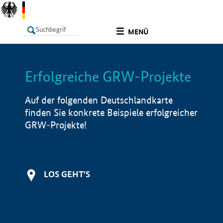
undefined
MENÜ
Erfolgreiche GRW-Projekte
LISTE
Filter
Info
Auf der folgenden Deutschlandkarte
finden Sie konkrete Beispiele erfolgreicher
GRW-Projekte!
LOS GEHT'S