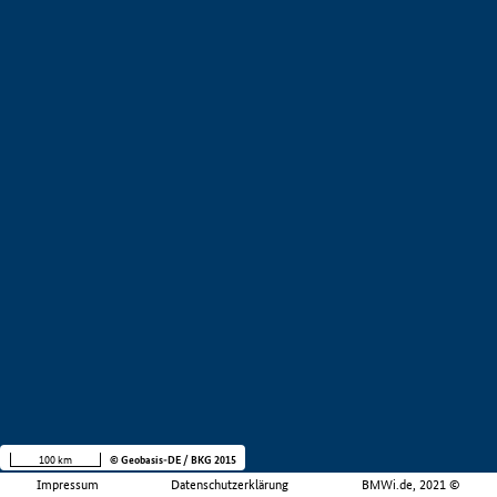
100 km
© Geobasis-DE / BKG 2015
Impressum
Datenschutzerklärung
BMWi.de, 2021 ©