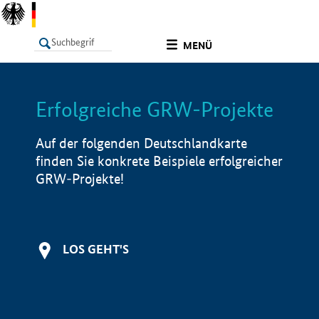
undefined
MENÜ
Erfolgreiche GRW-Projekte
LISTE
Filter
Info
Auf der folgenden Deutschlandkarte
finden Sie konkrete Beispiele erfolgreicher
GRW-Projekte!
LOS GEHT'S