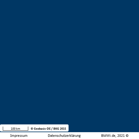
100 km
© Geobasis-DE / BKG 2015
Impressum
Datenschutzerklärung
BMWi.de, 2021 ©