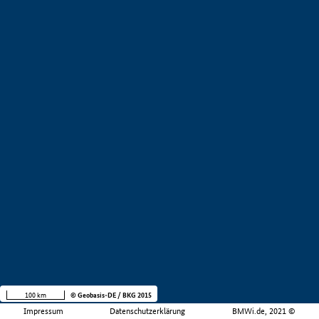
100 km
© Geobasis-DE / BKG 2015
Impressum
Datenschutzerklärung
BMWi.de, 2021 ©