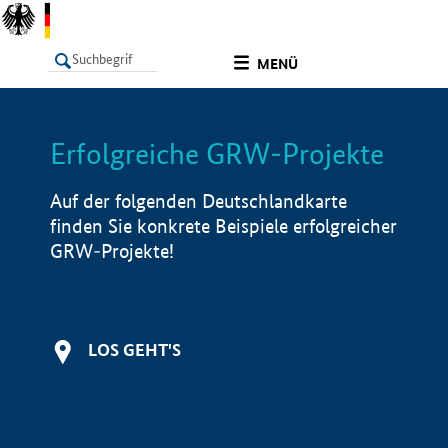
undefined
MENÜ
Erfolgreiche GRW-Projekte
LISTE
Filter
Info
Auf der folgenden Deutschlandkarte
finden Sie konkrete Beispiele erfolgreicher
GRW-Projekte!
LOS GEHT'S