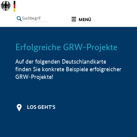
undefined
MENÜ
Erfolgreiche GRW-Projekte
LISTE
Filter
Info
Auf der folgenden Deutschlandkarte
finden Sie konkrete Beispiele erfolgreicher
GRW-Projekte!
LOS GEHT'S