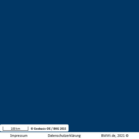
100 km
© Geobasis-DE / BKG 2015
Impressum
Datenschutzerklärung
BMWi.de, 2021 ©