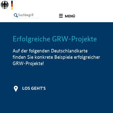
undefined
MENÜ
Erfolgreiche GRW-Projekte
LISTE
Filter
Info
Auf der folgenden Deutschlandkarte
finden Sie konkrete Beispiele erfolgreicher
GRW-Projekte!
LOS GEHT'S