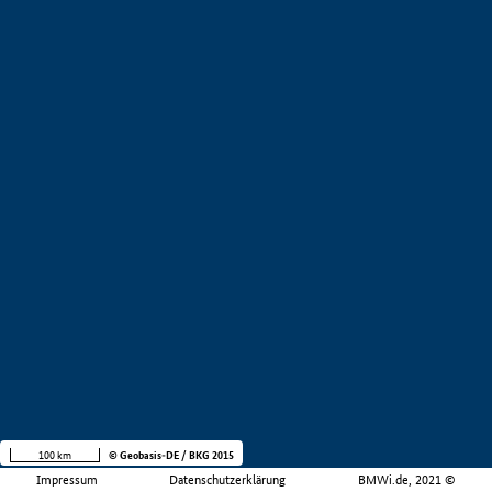
100 km
© Geobasis-DE / BKG 2015
Impressum
Datenschutzerklärung
BMWi.de, 2021 ©