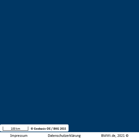
100 km
© Geobasis-DE / BKG 2015
Impressum
Datenschutzerklärung
BMWi.de, 2021 ©