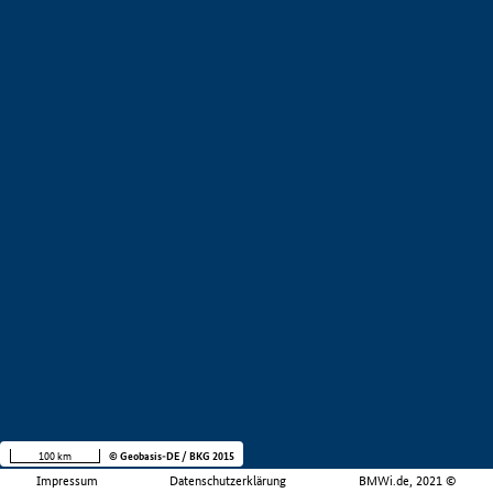
100 km
© Geobasis-DE / BKG 2015
Impressum
Datenschutzerklärung
BMWi.de, 2021 ©