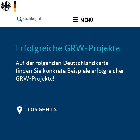
undefined
MENÜ
Erfolgreiche GRW-Projekte
LISTE
Filter
Info
Auf der folgenden Deutschlandkarte
finden Sie konkrete Beispiele erfolgreicher
GRW-Projekte!
LOS GEHT'S