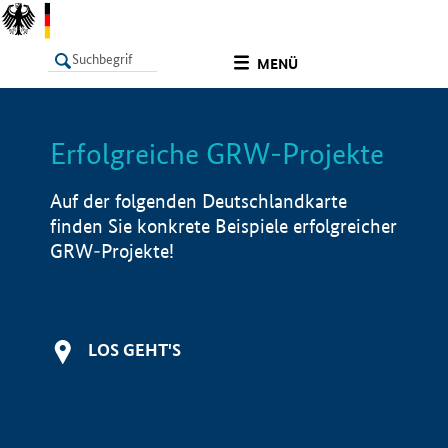
undefined
MENÜ
Erfolgreiche GRW-Projekte
LISTE
Filter
Info
Auf der folgenden Deutschlandkarte
finden Sie konkrete Beispiele erfolgreicher
GRW-Projekte!
LOS GEHT'S