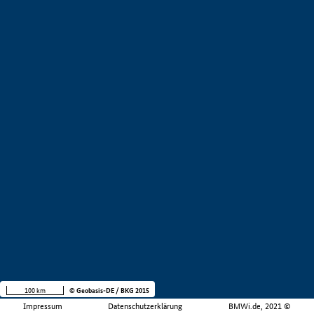
100 km
© Geobasis-DE / BKG 2015
Impressum
Datenschutzerklärung
BMWi.de, 2021 ©